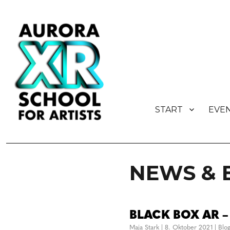
START
EVE
AURORA XR School for Artist
NEWS & 
BLACK BOX AR – 
Maja Stark
|
8. Oktober 2021
|
Blo