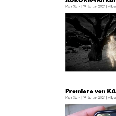
Maja Stark
|
19. Januar 2021
|
Allg
Premiere von KA
Maja Stark
|
19. Januar 2021
|
Allg