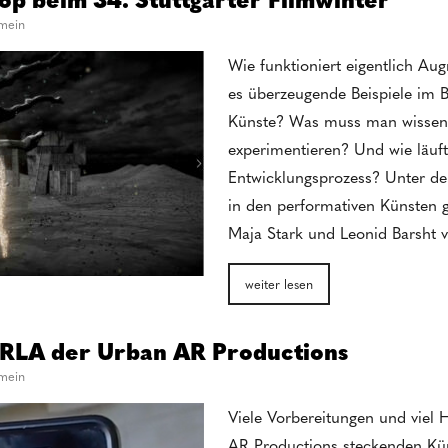
emein
Wie funktioniert eigentlich Au
es überzeugende Beispiele im B
Künste? Was muss man wissen
experimentieren? Und wie läuft 
Entwicklungsprozess? Unter de
in den performativen Künsten
Maja Stark und Leonid Bars
weiter lesen
RLA der Urban AR Productions
emein
Viele Vorbereitungen und viel 
AR Productions steckenden Kün