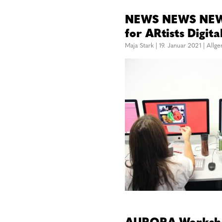
NEWS NEWS NEWS
for ARtists Digita
Maja Stark
|
19. Januar 2021
|
Allg
AURORA-Workshop