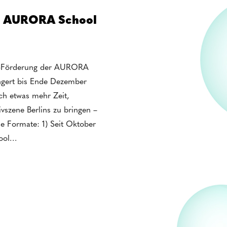
+ AURORA School
RE-Förderung der AURORA
ängert bis Ende Dezember
ch etwas mehr Zeit,
ivszene Berlins zu bringen –
lle Formate: 1) Seit Oktober
hool…