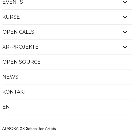
Unter
EVENTS
anzei
Unter
KURSE
anzei
Unter
OPEN CALLS
anzei
Unter
XR-PROJEKTE
anzei
OPEN SOURCE
NEWS
KONTAKT
EN
AURORA XR School for Artists