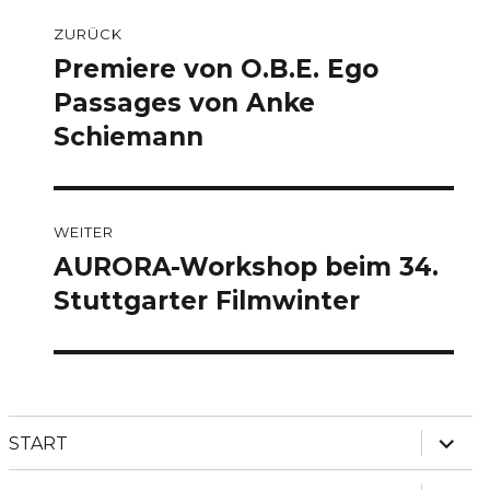
Beitragsnavigation
ZURÜCK
Premiere von O.B.E. Ego
Vorheriger
Beitrag:
Passages von Anke
Schiemann
WEITER
AURORA-Workshop beim 34.
Nächster
Beitrag:
Stuttgarter Filmwinter
Unter
START
anzei