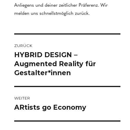
Anliegens und deiner zeitlicher Präferenz. Wir
melden uns schnellstmöglich zurück.
Beitragsnavigation
ZURÜCK
HYBRID DESIGN –
Vorheriger
Beitrag:
Augmented Reality für
Gestalter*innen
WEITER
ARtists go Economy
Nächster
Beitrag: