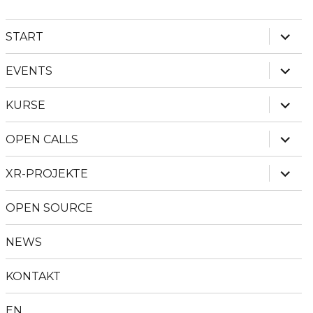
Unter
START
anzei
Unter
EVENTS
anzei
Unter
KURSE
anzei
Unter
OPEN CALLS
anzei
Unter
XR-PROJEKTE
anzei
OPEN SOURCE
NEWS
KONTAKT
EN