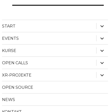
Beitrag:
Unter
START
anzei
Unter
EVENTS
anzei
Unter
KURSE
anzei
Unter
OPEN CALLS
anzei
Unter
XR-PROJEKTE
anzei
OPEN SOURCE
NEWS
KONTAKT