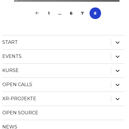
1
…
6
7
8
Unter
START
anzei
Unter
EVENTS
anzei
Unter
KURSE
anzei
Unter
OPEN CALLS
anzei
Unter
XR-PROJEKTE
anzei
OPEN SOURCE
NEWS