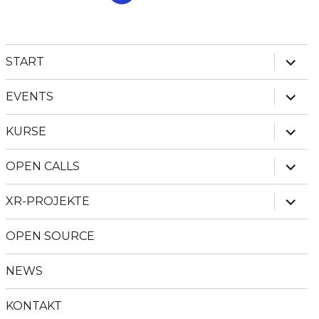
Unter
START
anzei
Unter
EVENTS
anzei
Unter
KURSE
anzei
Unter
OPEN CALLS
anzei
Unter
XR-PROJEKTE
anzei
OPEN SOURCE
NEWS
KONTAKT