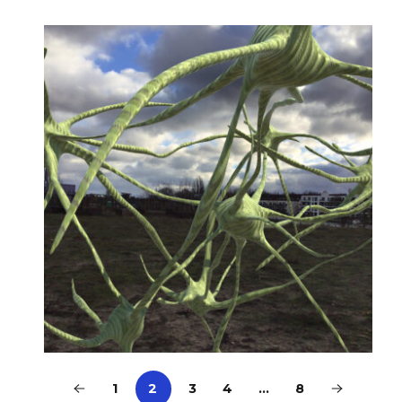
1
2
3
4
…
8