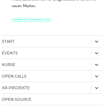
neuen Medien.
medienkunstverein.com
Unter
START
anzei
Unter
EVENTS
anzei
Unter
KURSE
anzei
Unter
OPEN CALLS
anzei
Unter
XR-PROJEKTE
anzei
OPEN SOURCE