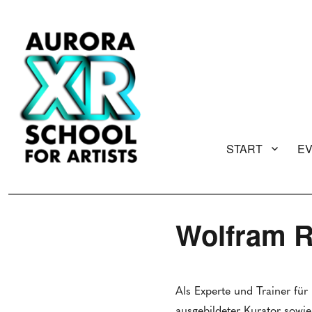
START
E
AURORA XR School for Artists
Wolfram 
Als Experte und Trainer fü
ausgebildeter Kurator sowi