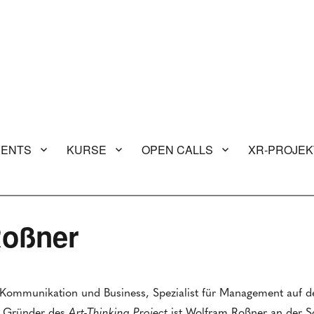
VENTS
KURSE
OPEN CALLS
XR-PROJEK
Roßner
r Kommunikation und Business, Spezialist für Management auf 
e Gründer des
Art-Thinking Project
ist Wolfram Roßner an der Sc