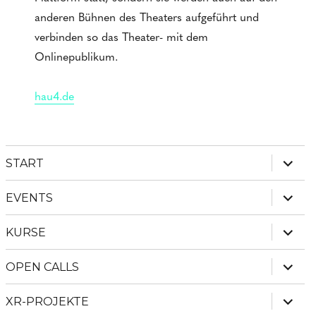
anderen Bühnen des Theaters aufgeführt und
verbinden so das Theater- mit dem
Onlinepublikum.
hau4.de
Unter
START
anzei
Unter
EVENTS
anzei
Unter
KURSE
anzei
Unter
OPEN CALLS
anzei
Unter
XR-PROJEKTE
anzei