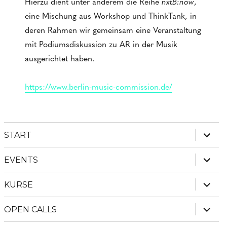
Hierzu dient unter anderem die Reihe
nxtB:now
,
eine Mischung aus Workshop und ThinkTank, in
deren Rahmen wir gemeinsam eine Veranstaltung
mit Podiumsdiskussion zu AR in der Musik
ausgerichtet haben.
https://www.berlin-music-commission.de/
Unter
START
anzei
Unter
EVENTS
anzei
Unter
KURSE
anzei
Unter
OPEN CALLS
anzei