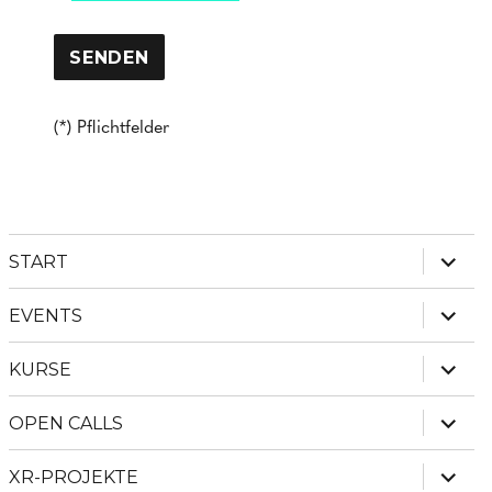
(*) Pflichtfelder
Unter
START
anzei
Unter
EVENTS
anzei
Unter
KURSE
anzei
Unter
OPEN CALLS
anzei
Unter
XR-PROJEKTE
anzei