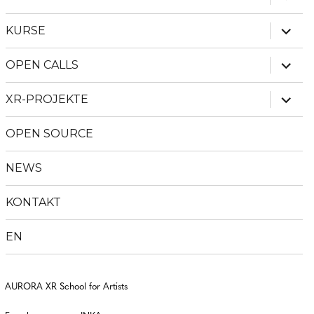
anzei
Unter
KURSE
anzei
Unter
OPEN CALLS
anzei
Unter
XR-PROJEKTE
anzei
OPEN SOURCE
NEWS
KONTAKT
EN
AURORA XR School for Artists