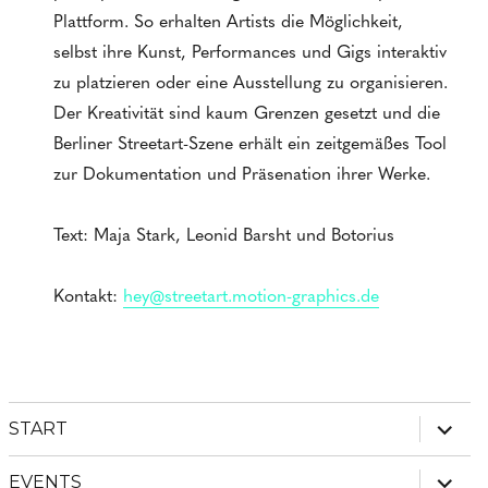
Plattform. So erhalten Artists die Möglichkeit,
selbst ihre Kunst, Performances und Gigs interaktiv
zu platzieren oder eine Ausstellung zu organisieren.
Der Kreativität sind kaum Grenzen gesetzt und die
Berliner Streetart-Szene erhält ein zeitgemäßes Tool
zur Dokumentation und Präsenation ihrer Werke.
Text: Maja Stark, Leonid Barsht und Botorius
Kontakt:
hey@streetart.motion-graphics.de
Unter
START
anzei
Unter
EVENTS